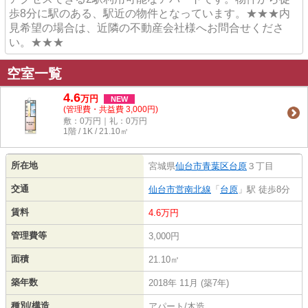
歩8分に駅のある、駅近の物件となっています。★★★内
見希望の場合は、近隣の不動産会社様へお問合せくださ
い。★★★
空室一覧
4.6
万
円
NEW
(管理費・共益費 3,000円)
敷：0万円｜礼：0万円
1階 / 1K / 21.10㎡
所在地
宮城県
仙台市青葉区
台原
３丁目
交通
仙台市営南北線
「
台原
」駅 徒歩8分
賃料
4.6万円
管理費等
3,000円
面積
21.10㎡
築年数
2018年 11月 (築7年)
種別/構造
アパート/木造