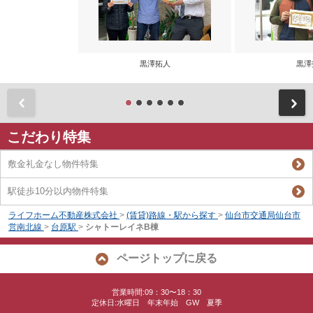
黒澤拓人
黒澤
前
こだわり特集
敷金礼金なし物件特集
駅徒歩10分以内物件特集
ライフホーム不動産株式会社
>
(賃貸)路線・駅から探す
>
仙台市交通局仙台市
営南北線
>
台原駅
>
シャトーレイネB棟
ページトップに戻る
営業時間:09：30〜18：30
定休日:水曜日 年末年始 GW 夏季