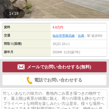
1 / 19
賃料
4.6万円
交通
仙台市営南北線
「
台原
」駅 徒歩8分
間取り(面積)
1K(21.10㎡)
築年月
2018年 11月(築7年)
メールでお問い合わせする(無料)
電話でお問い合わせする
忙しいあなたの味方の、敷地内ごみ置き場つきの物件で
す。最上階は夜景が綺麗に観え、周りの環境も静かなので
プライベートな時間を楽しみたい方は是非。様々な場所へ
アクセスできる2駅利用可能なアパートです。物件から徒