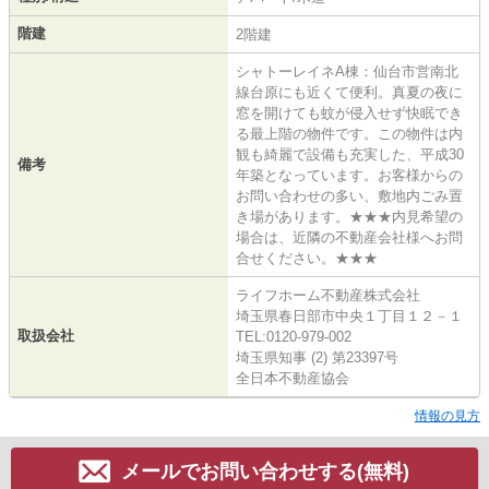
階建
2階建
シャトーレイネA棟：仙台市営南北
線台原にも近くて便利。真夏の夜に
窓を開けても蚊が侵入せず快眠でき
る最上階の物件です。この物件は内
観も綺麗で設備も充実した、平成30
備考
年築となっています。お客様からの
お問い合わせの多い、敷地内ごみ置
き場があります。★★★内見希望の
場合は、近隣の不動産会社様へお問
合せください。★★★
ライフホーム不動産株式会社
埼玉県春日部市中央１丁目１２－１
取扱会社
TEL:0120-979-002
埼玉県知事 (2) 第23397号
全日本不動産協会
情報の見方
メールでお問い合わせする(無料)