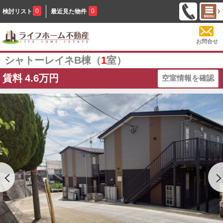
0
0
検討リスト
最近見た物件
お問合せ
シャトーレイネB棟（
1
室）
賃料
4.6万円
空室情報を確認