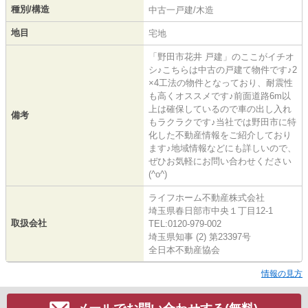
種別/構造
中古一戸建/木造
地目
宅地
「野田市花井 戸建」のここがイチオ
シ♪こちらは中古の戸建て物件です♪2
×4工法の物件となっており、耐震性
も高くオススメです♪前面道路6m以
上は確保しているので車の出し入れ
備考
もラクラクです♪当社では野田市に特
化した不動産情報をご紹介しており
ます♪地域情報などにも詳しいので、
ぜひお気軽にお問い合わせください
(^o^)
ライフホーム不動産株式会社
埼玉県春日部市中央１丁目12-1
取扱会社
TEL:0120-979-002
埼玉県知事 (2) 第23397号
全日本不動産協会
情報の見方