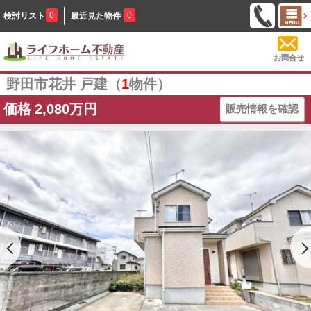
0
0
検討リスト
最近見た物件
お問合せ
野田市花井 戸建（
1
物件）
価格
2,080万円
販売情報を確認