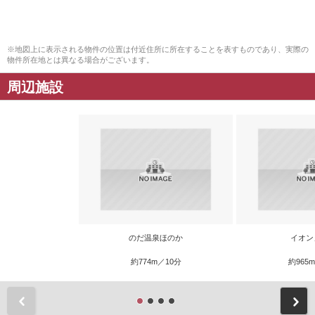
※地図上に表示される物件の位置は付近住所に所在することを表すものであり、実際の
物件所在地とは異なる場合がございます。
周辺施設
のだ温泉ほのか
イオン
約774m／10分
約965
前