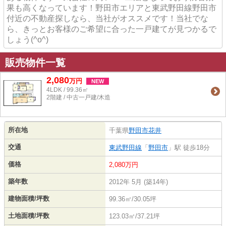
果も高くなっています！野田市エリアと東武野田線野田市
付近の不動産探しなら、当社がオススメです！当社でな
ら、きっとお客様のご希望に合った一戸建てが見つかるで
しょう(^o^)
販売物件一覧
2,080
万
円
NEW
4LDK / 99.36㎡
2階建 / 中古一戸建/木造
所在地
千葉県
野田市
花井
交通
東武野田線
「
野田市
」駅 徒歩18分
価格
2,080万円
築年数
2012年 5月 (築14年)
建物面積/坪数
99.36㎡/30.05坪
土地面積/坪数
123.03㎡/37.21坪