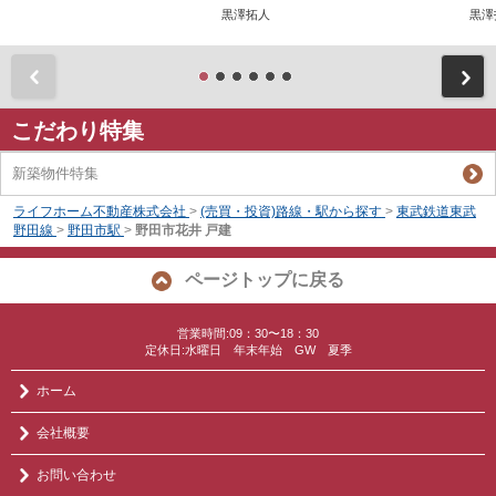
黒澤拓人
黒澤
前
こだわり特集
新築物件特集
ライフホーム不動産株式会社
>
(売買・投資)路線・駅から探す
>
東武鉄道東武
野田線
>
野田市駅
>
野田市花井 戸建
ページトップに戻る
営業時間:09：30〜18：30
定休日:水曜日 年末年始 GW 夏季
ホーム
会社概要
お問い合わせ