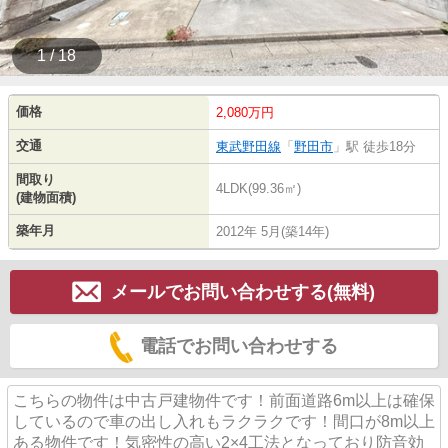
1 / 18
価格
2,080万円
交通
東武野田線
「
野田市
」駅 徒歩18分
間取り
4LDK(99.36㎡)
(建物面積)
築年月
2012年 5月(築14年)
メールでお問い合わせする(無料)
電話でお問い合わせする
こちらの物件は中古戸建物件です！前面道路6m以上は確保
しているので車の出し入れもラクラクです！間口が8m以上
ある物件です！気密性の高い2×4工法となっており防音効