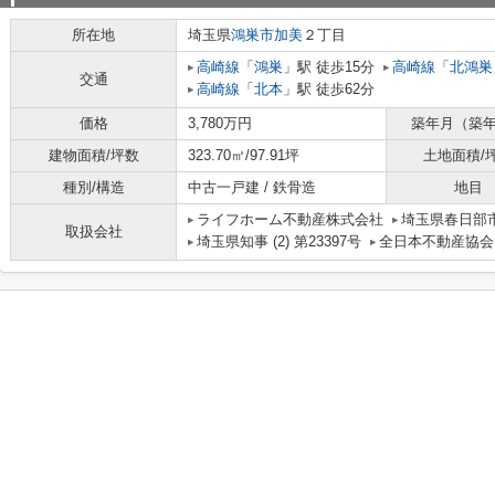
所在地
埼玉県
鴻巣市
加美
２丁目
高崎線
「
鴻巣
」駅 徒歩15分
高崎線
「
北鴻巣
交通
高崎線
「
北本
」駅 徒歩62分
価格
3,780万円
築年月（築
建物面積/坪数
323.70㎡/97.91坪
土地面積/
種別/構造
中古一戸建 / 鉄骨造
地目
ライフホーム不動産株式会社
埼玉県春日部市
取扱会社
埼玉県知事 (2) 第23397号
全日本不動産協会