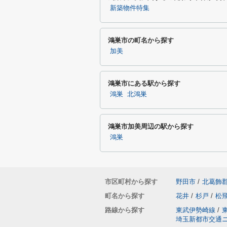
新築物件特集
鴻巣市の町名から探す
加美
鴻巣市にある駅から探す
鴻巣
北鴻巣
鴻巣市加美周辺の駅から探す
鴻巣
市区町村から探す
野田市
/
北葛飾
町名から探す
花井
/
杉戸
/
松
路線から探す
東武伊勢崎線
/
埼玉新都市交通