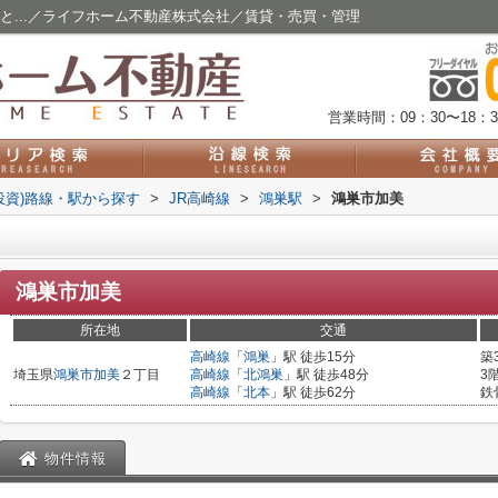
と...／ライフホーム不動産株式会社／賃貸・売買・管理
営業時間：09：30〜18：3
投資)路線・駅から探す
>
JR高崎線
>
鴻巣駅
>
鴻巣市加美
鴻巣市加美
所在地
交通
高崎線
「
鴻巣
」駅 徒歩15分
築
埼玉県
鴻巣市
加美
２丁目
高崎線
「
北鴻巣
」駅 徒歩48分
3
高崎線
「
北本
」駅 徒歩62分
鉄
物件情報