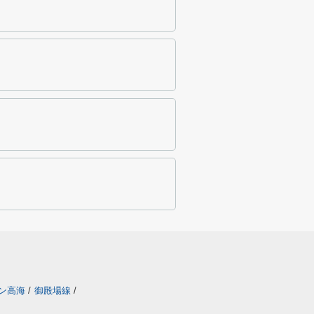
ン高海
/
御殿場線
/