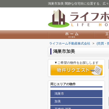
鴻巣市加美 閑静な住宅街に位置する、広々
ライフホーム不動産株式会社
>
(売買・
鴻巣市加美
▼ご希望の物件をお探しします
同じエリアの物件
鴻巣市
加美