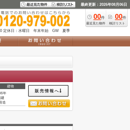
最終更新：2026年08月06日
00
00
件
件
最近見た物件
検討リスト
0
定休日：水曜日 年末年始 GW 夏季
建物
販売情報へ
36年
階建
骨造