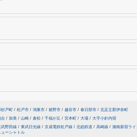
郡杉戸町
/
松戸市
/
鴻巣市
/
裾野市
/
越谷市
/
春日部市
/
北足立郡伊奈町
飛台
/
加美
/
山崎
/
倉松
/
千福が丘
/
宮本町
/
大場
/
大字小針内宿
東武野田線
/
東武日光線
/
京成電鉄松戸線
/
北総鉄道
/
高崎線
/
湘南新宿ライ
ニューシャトル