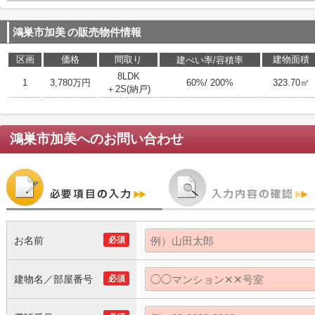
鴻巣市加美
の販売物件情報
区画
価格
間取り
建物面積
建ぺい率/容積率
8LDK
1
3,780万円
60%/ 200%
323.70㎡
＋2S(納戸)
鴻巣市加美
へのお問い合わせ
お名前
必須
建物名／部屋番号
必須