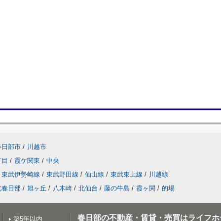
春日部市
/
川越市
丁目
/
霞ケ関東
/
中央
東武伊勢崎線
/
東武野田線
/
仙山線
/
東武東上線
/
川越線
北春日部
/
旭ヶ丘
/
八木崎
/
北仙台
/
藤の牛島
/
霞ヶ関
/
的場
春日部の不動産・賃貸・売買はライフホ
築5年以内