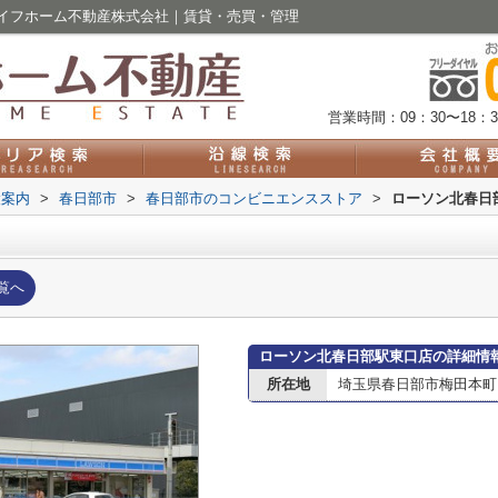
イフホーム不動産株式会社｜賃貸・売買・管理
営業時間：09：30〜18：3
設案内
>
春日部市
>
春日部市のコンビニエンスストア
>
ローソン北春日
覧へ
ローソン北春日部駅東口店の詳細情
所在地
埼玉県春日部市梅田本町