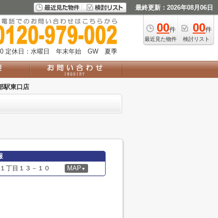
最終更新：2026年08月06日
00
00
件
件
最近見た物件
検討リスト
0
定休日：水曜日 年末年始 GW 夏季
部駅東口店
報
１丁目１３－１０
MAP
▼