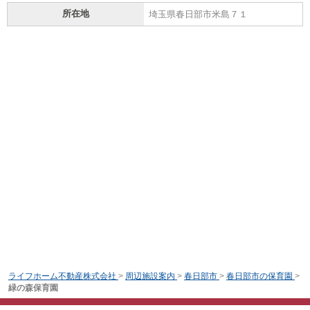
所在地
埼玉県春日部市米島７１
ライフホーム不動産株式会社
>
周辺施設案内
>
春日部市
>
春日部市の保育園
>
緑の森保育園