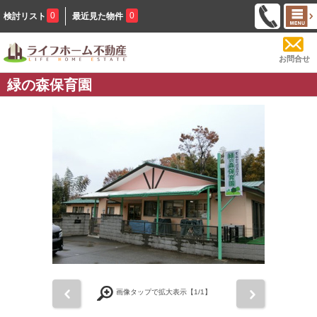
0
0
検討リスト
最近見た物件
お問合せ
緑の森保育園
前
次
画像タップで拡大表示【
1
/1】